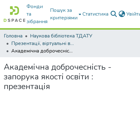
Фонди
Пошук за
та
Статистика
Увій
критеріями
зібрання
Головна
Наукова бібліотека ТДАТУ
Презентації, віртуальні виставки наукової бібліотеки
Академічна доброчесність - запорука якості освіти : презентація
Академічна доброчесність -
запорука якості освіти :
презентація