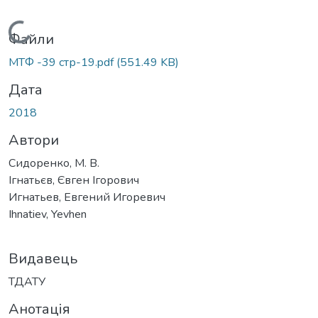
Вантажиться...
Файли
МТФ -39 стр-19.pdf
(551.49 KB)
Дата
2018
Автори
Сидоренко, М. В.
Ігнатьєв, Євген Ігорович
Игнатьев, Евгений Игоревич
Ihnatiev, Yevhen
Видавець
ТДАТУ
Анотація