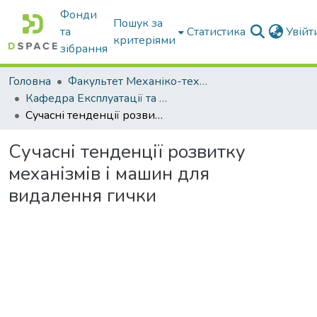
Фонди
Пошук за
та
Статистика
Увій
критеріями
зібрання
Головна
Факультет Механіко-технологічний
Кафедра Експлуатації та технічного сервісу машин
Сучасні тенденції розвитку механізмів і машин для видалення гички
Сучасні тенденції розвитку
механізмів і машин для
видалення гички