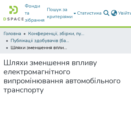
Фонди
Пошук за
та
Статистика
Увій
критеріями
зібрання
Головна
Конференції, збірки, публікації молодих вчених і здобувачів : магістрів, бакалаврів, аспірантів.
Публікації здобувачів (бакалаврів. магістрів, аспірантів)
Шляхи зменшення впливу електромагнітного випромінювання автомобільного транспорту
Шляхи зменшення впливу
електромагнітного
випромінювання автомобільного
транспорту