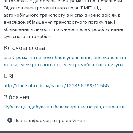
автомобіль є джерелом електромагнітної небезпеки.
Відсоток електромагнітного поля (ЕМП) від
автомобільного транспорту в містах значно зріс як в
внаслідок збільшення транспортного потоку, так і
збільшення кількості і потужності електрообладнання
сучасного автомобіля.
Ключові слова
електромагнітне поле
,
блок управління
,
високовольтні
дроти
,
електротранспорт
,
електромобілі
,
тип двигуна
URI
http://elar.tsatu.edu.ua/handle/123456789/13588
Зібрання
Публікації здобувачів (бакалаврів. магістрів, аспірантів)
Повна інформація про документ