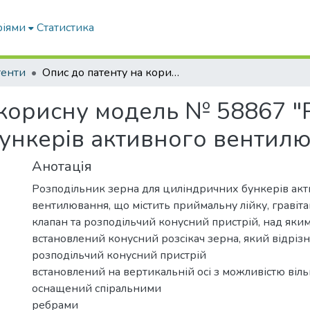
ріями
Статистика
тенти
Опис до патенту на корисну модель № 58867 "Розподільник зерна для циліндричних бункерів активного вентилювання"
 корисну модель № 58867 "
ункерів активного вентил
Анотація
Розподільник зерна для циліндричних бункерів ак
вентилювання, що містить приймальну лійку, гравіт
клапан та розподільчий конусний пристрій, над яки
встановлений конусний розсікач зерна, який відрізн
розподільчий конусний пристрій
встановлений на вертикальній осі з можливістю віль
оснащений спіральними
ребрами