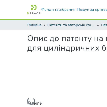
Фонди та зібрання
Пошук за крите
Головна
Патенти та авторські свідоцтва
Па
Опис до патенту на
для циліндричних б
Вантажиться...
Файли