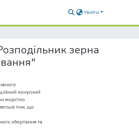
Увійти
Розподільник зерна
ювання"
тивного
аційний конусний
ми жорстко
яється тим, що
ного обертання та