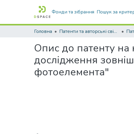
Фонди та зібрання
Пошук за крите
Головна
Патенти та авторські свідоцтва
Па
Опис до патенту на
дослідження зовніш
фотоелемента"