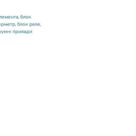
елемента
,
блок
ерметр
,
блок реле
,
уумні прилади