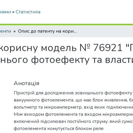
ріями
Статистика
тенти
Опис до патенту на корисну модель № 76921 "Пристрій для дослідження зовнішнього фотоефекту та властивостей вакуумного фотоелемента"
 корисну модель № 76921 "
нього фотоефекту та власт
Анотація
Пристрій для дослідження зовнішнього фотоефекту 
вакуумного фотоелемента, що має блок живлення, б
вольтметр та мікроамперметр, вхід яких підключени
Між виходом фотоелемента та входом мікроамперм
включений підсилювач постійного струму, який сумі
фотоелемента комутується блоком реле