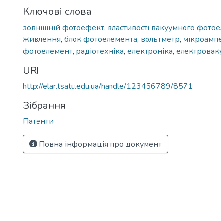
Ключові слова
зовнішній фотоефект
,
властивості вакуумного фото
живлення
,
блок фотоелемента
,
вольтметр
,
мікроамп
фотоелемент
,
радіотехніка
,
електроніка
,
електровак
URI
http://elar.tsatu.edu.ua/handle/123456789/8571
Зібрання
Патенти
Повна інформація про документ