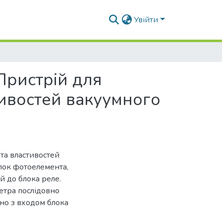
Увійти
Пристрій для
ивостей вакуумного
та властивостей
лок фотоелемента,
й до блока реле.
етра послідовно
сно з входом блока