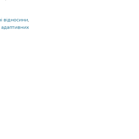
і відносини
,
х адаптивних