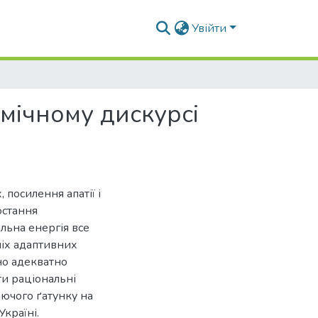
Увійти
мічному дискурсі
, посилення апатії і
остання
альна енергія все
ніх адаптивних
дно адекватно
ти раціональні
даючого ґатунку на
країні.