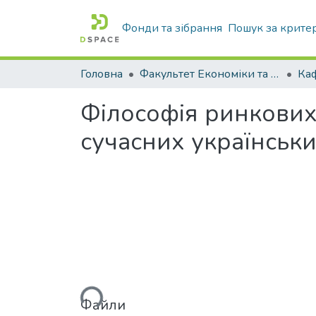
Фонди та зібрання
Пошук за крите
Головна
Факультет Економіки та бізнесу
Ка
Філософія ринкових
сучасних українськ
Вантажиться...
Файли