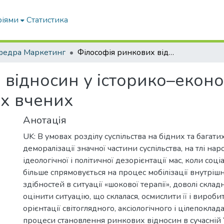
ріями
Статистика
федра Маркетинг
Філософія ринкових відносин у історико–економічному дискурсі сучасних українських вчених
 відносин у історико–еконо
их вчених
Анотація
UK: В умовах розділу суспільства на бідних та багатих
деморалізації значної частини суспільства, на тлі нар
ідеологічної і політичної дезорієнтації мас, коли соці
більше спрямовується на процес мобілізації внутріш
здібностей в ситуації «шокової терапії», доволі скла
оцінити ситуацію, що склалася, осмислити її і вироби
орієнтації світоглядного, аксіологічного і цілепокла
процеси становлення ринкових відносин в сучасній У