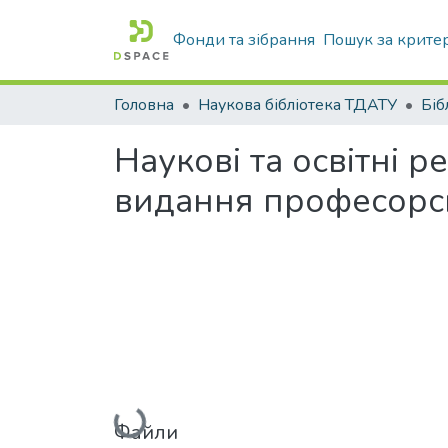
Фонди та зібрання
Пошук за крите
Головна
Наукова бібліотека ТДАТУ
Наукові та освітні р
видання професорсь
Вантажиться...
Файли