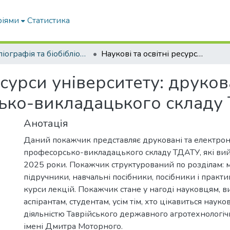
ріями
Статистика
Бібліографія та біобібліографістика вчених ТДАТУ
Наукові та освітні ресурси університету: друковані та електронні видання професорсько-викладацького складу ТДАТУ (2016-2025)
есурси університету: друков
ко-викладацького складу 
Анотація
Даний покажчик представляє друковані та електро
професорсько-викладацького складу ТДАТУ, які ви
2025 роки. Покажчик структурований по розділам: м
підручники, навчальні посібники, посібники і практи
курси лекцій. Покажчик стане у нагоді науковцям, в
аспірантам, студентам, усім тім, хто цікавиться наук
діяльністю Таврійського державного агротехнологіч
імені Дмитра Моторного.