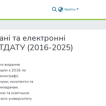
Увійти
ані та електронні
ТДАТУ (2016-2025)
нні видання
йшли з 2016 по
онографії,
куми, конспекти та
икладачам,
овою та освітньою
ного університету