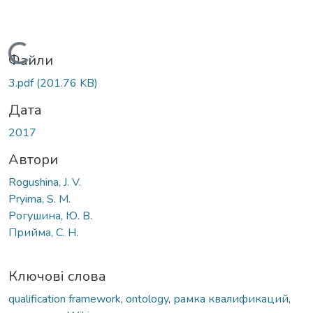
Вантажиться...
Файли
3.pdf
(201.76 KB)
Дата
2017
Автори
Rogushina, J. V.
Pryima, S. M.
Рогушина, Ю. В.
Прийма, С. Н.
Ключові слова
qualification framework
,
ontology
,
рамка квалификаций
,