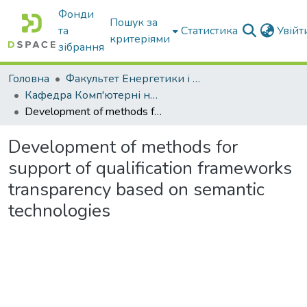
Фонди
Пошук за
та
Статистика
Увій
критеріями
зібрання
Головна
Факультет Енергетики і комп'ютерних технологій
Кафедра Комп'ютерні науки
Development of methods for support of qualification frameworks transparency based on semantic technologies
Development of methods for
support of qualification frameworks
transparency based on semantic
technologies