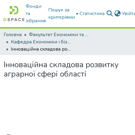
Фонди
Пошук за
та
Статистика
Увій
критеріями
зібрання
Головна
Факультет Економіки та бізнесу
Кафедра Економіки і бізнесу
Інноваційна складова розвитку аграрної сфері області
Інноваційна складова розвитку
аграрної сфері області