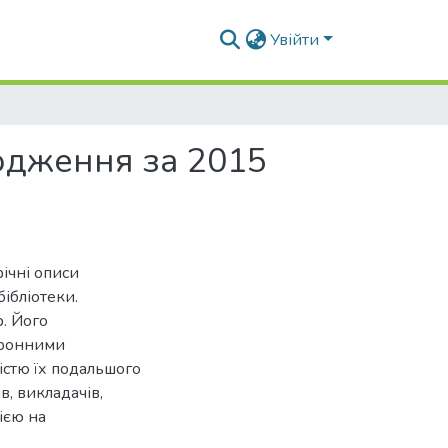
Увійти
ходження за 2015
ічні описи
ібліотеки.
. Його
тронними
істю їх подальшого
, викладачів,
цією на