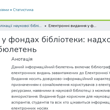
ріями
Статистика
Публікації наукової бібліотеки
Електронні видання у фондах бібліотеки: надходження за 2015 рік: інформаційний бюлетень
 у фондах бібліотеки: над
 бюлетень
Анотація
Даний інформаційний бюлетень включає бібліограф
електронних видань завантажених до Електронної б
Видання носить довідково-інформаційний характер
призначенням є ознайомлення користувачів з елек
ресурсами, наявними в науковій бібліотеці з можлив
використання. Видання буде корисним для науковців
аспірантів, студентів та всіх хто цікавиться інформа
електронних носіях