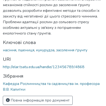
механізмів стійкості рослин до засолення ґрунту
дозволить розробити ефективні методи та способи їх
захисту від негативної дії цього стресового чинника.
Проблеми адаптації рослин до сольового стресу
особливо актуальні у зв'язку з погіршенням
екологічного стану ґрунтів.
Ключові слова
насіння
,
пшениця
,
кукурудза
,
засолення ґрунту
URI
http://elar.tsatu.edu.ua/handle/123456789/4868
Зібрання
Кафедра Рослинництва та садівництва ім. професора
В.В. Калитки
Повна інформація про документ