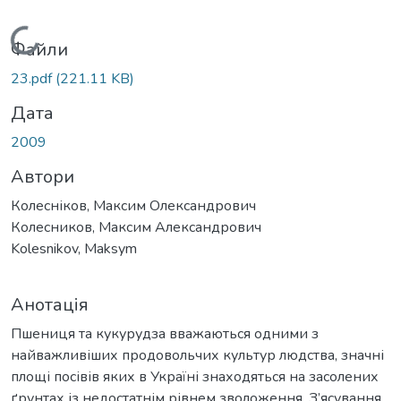
Вантажиться...
Файли
23.pdf
(221.11 KB)
Дата
2009
Автори
Колесніков, Максим Олександрович
Колесников, Максим Александрович
Kolesnikov, Maksym
Анотація
Пшениця та кукурудза вважаються одними з
найважливіших продовольчих культур людства, значні
площі посівів яких в Україні знаходяться на засолених
ґрунтах із недостатнім рівнем зволоження. З’ясування