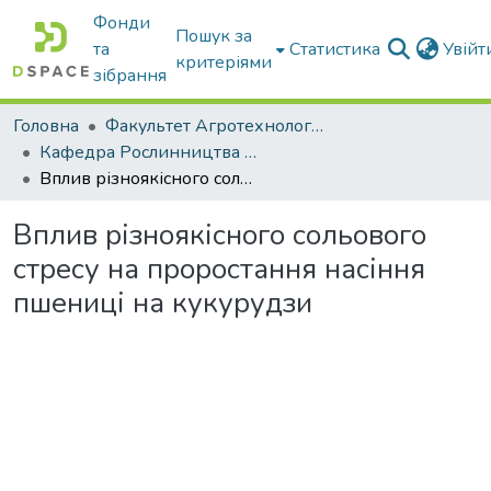
Фонди
Пошук за
та
Статистика
Увій
критеріями
зібрання
Головна
Факультет Агротехнологій та екології
Кафедра Рослинництва та садівництва ім. професора В.В. Калитки
Вплив різноякісного сольового стресу на проростання насіння пшениці на кукурудзи
Вплив різноякісного сольового
стресу на проростання насіння
пшениці на кукурудзи