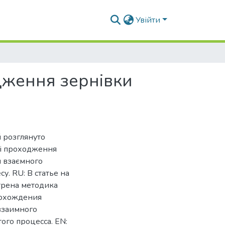
Увійти
дження зернівки
й розглянуто
ті проходження
м взаємного
. RU: В статье на
трена методика
рохождения
 взаимного
ого процесса. EN: