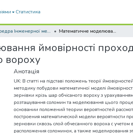
ріями
Статистика
Кафедра Інженерної механіки та комп'ютерного проектування
Математичне моделювання ймовірності проходження зернівки крізь шар обчісаного вороху
ювання ймовірності прохо
о вороху
Анотація
UK: В статті на підставі положень теорії ймовірносте
методику побудови математичної моделі ймовірнос
зернівки крізь шар обчісаного вороху з урахування
розташування соломин та моделювання цього процесу
основании положений теории вероятностей рассмо
построения математической модели вероятности п
зерновки сквозь слой обчесанного вороха с учетом
расположения соломинок, а также моделирования эт