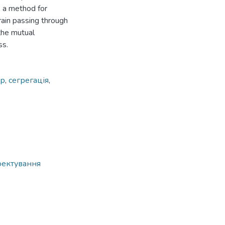
y, a method for
rain passing through
the mutual
ss.
р
,
сегрегація
,
оектування