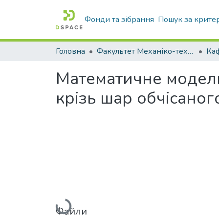
Фонди та зібрання
Пошук за крите
Головна
Факультет Механіко-технологічний
Математичне модел
крізь шар обчісаног
Вантажиться...
Файли