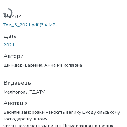
Вантажиться...
Файли
Tezy_3_2021.pdf
(3.4 MB)
Дата
2021
Автори
Шкіндер-Барміна, Анна Миколаївна
Видавець
Мелітополь, ТДАТУ
Анотація
Веcняні заморозки наносять велику шкоду сільському
гоcподарству, в тому
числі і наcадженням вишні. Підмерзaння квіткових