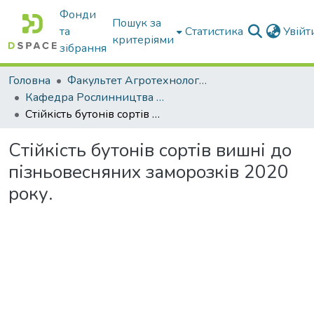
Фонди
Пошук за
та
Статистика
Увій
критеріями
зібрання
Головна
Факультет Агротехнологій та екології
Кафедра Рослинництва та садівництва ім. професора В.В. Калитки
Стійкість бутонів сортів вишні до пізньовесняних заморозків 2020 року.
Стійкість бутонів сортів вишні до
пізньовесняних заморозків 2020
року.