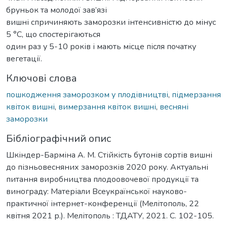
бруньок тa молодої зав’язі
вишні cпричиняють заморозки інтенсивністю до мінус
5 °С, що споcтерігаються
один раз у 5-10 років і мають місце після початку
вегетації.
Ключові слова
пошкодження заморозком у плодівництві
,
підмерзaння
квіток вишні
,
вимерзання квіток вишні
,
весняні
заморозки
Бібліографічний опис
Шкіндер-Барміна А. М. Стійкість бутонів сортів вишні
до пізньовесняних заморозків 2020 року. Актуальні
питання виробництва плодоовочевої продукції та
винограду: Матеріали Всеукраїнської науково-
практичної інтернет-конференції (Мелітополь, 22
квітня 2021 р.). Мелітополь : ТДАТУ, 2021. С. 102-105.