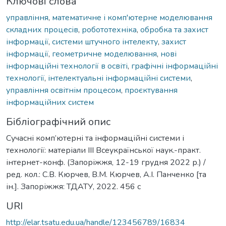
Ключові слова
управління
,
математичне і комп'ютерне моделювання
складних процесів
,
робототехніка
,
обробка та захист
інформації
,
системи штучного інтелекту
,
захист
інформації
,
геометричне моделювання
,
нові
інформаційні технології в освіті
,
графічні інформаційні
технології
,
інтелектуальні інформаційні системи
,
управління освітнім процесом
,
проєктування
інформаційних систем
Бібліографічний опис
Сучасні комп’ютерні та інформаційні системи і
технології: матеріали ІІІ Всеукраїнської наук.-практ.
інтернет-конф. (Запоріжжя, 12-19 грудня 2022 р.) /
ред. кол.: С.В. Кюрчев, В.М. Кюрчев, А.І. Панченко [та
ін.]. Запоріжжя: ТДАТУ, 2022. 456 с
URI
http://elar.tsatu.edu.ua/handle/123456789/16834