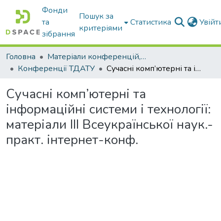
Фонди
Пошук за
та
Статистика
Увій
критеріями
зібрання
Головна
Матеріали конференцій, збірники ТДАТУ
Конференції ТДАТУ
Сучасні комп’ютерні та інформаційні системи і технології: матеріали ІІІ Всеукраїнської наук.-практ. інтернет-конф.
Сучасні комп’ютерні та
інформаційні системи і технології:
матеріали ІІІ Всеукраїнської наук.-
практ. інтернет-конф.