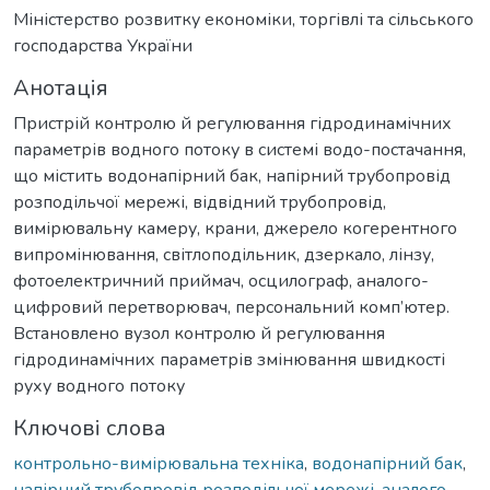
Міністерство розвитку економіки, торгівлі та сільського
господарства України
Анотація
Пристрій контролю й регулювання гідродинамічних
параметрів водного потоку в системі водо-постачання,
що містить водонапірний бак, напірний трубопровід
розподільчої мережі, відвідний трубопровід,
вимірювальну камеру, крани, джерело когерентного
випромінювання, світлоподільник, дзеркало, лінзу,
фотоелектричний приймач, осцилограф, аналого-
цифровий перетворювач, персональний комп’ютер.
Встановлено вузол контролю й регулювання
гідродинамічних параметрів змінювання швидкості
руху водного потоку
Ключові слова
контрольно-вимірювальна техніка
,
водонапірний бак
,
напірний трубопровід розподільчої мережі
,
аналого-