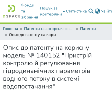
Фонди
Пошук за
та
Статистика
Увій
критеріями
зібрання
Головна
Патенти та авторські свідоцтва
Патенти
Опис до патенту на корисну модель № 140152 "Пристрій контролю й регулювання гідродинамічних параметрів водного потоку в системі водопостачання"
Опис до патенту на корисну
модель № 140152 "Пристрій
контролю й регулювання
гідродинамічних параметрів
водного потоку в системі
водопостачання"