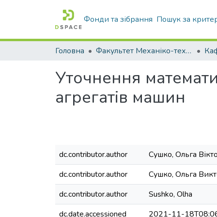
Фонди та зібрання
Пошук за крите
Головна
Факультет Механіко-технологічний
Уточнення математи
агрегатів машин
dc.contributor.author
Сушко, Ольга Вікт
dc.contributor.author
Сушко, Ольга Вик
dc.contributor.author
Sushko, Olha
dc.date.accessioned
2021-11-18T08:0