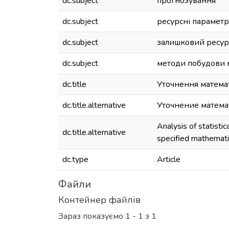
dc.subject
прогнозування
dc.subject
ресурсні парамет
dc.subject
залишковий ресур
dc.subject
методи побудови 
dc.title
Уточнення математ
dc.title.alternative
Уточнение матема
Analysis of statisti
dc.title.alternative
specified mathemat
dc.type
Article
Файли
Контейнер файлів
Зараз показуємо
1 - 1 з 1