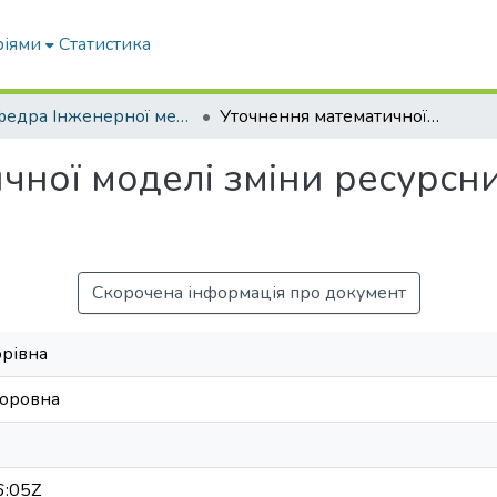
ріями
Статистика
Кафедра Інженерної механіки та комп'ютерного проектування
Уточнення математичної моделі зміни ресурсних параметрів агрегатів машин
чної моделі зміни ресурсн
Скорочена інформація про документ
орівна
торовна
6:05Z