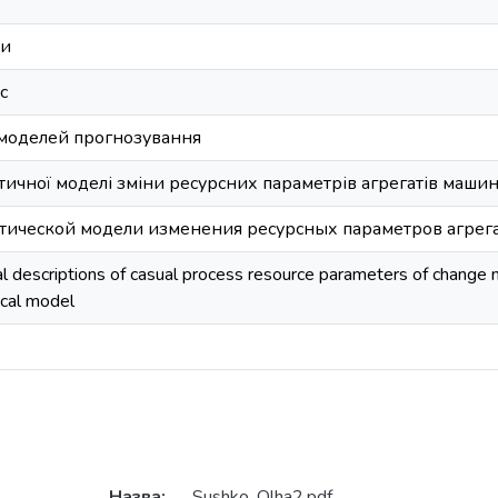
ри
с
моделей прогнозування
ичної моделі зміни ресурсних параметрів агрегатів маши
тической модели изменения ресурсных параметров агрег
cal descriptions of casual process resource parameters of change
ical model
Назва:
Sushko_Olha2.pdf