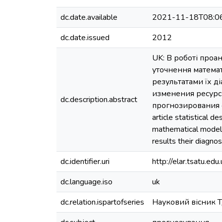
dc.date.available
2021-11-18T08:0
dc.date.issued
2012
UK: В роботі проа
уточнення математ
результатами їх д
изменения ресурс
dc.description.abstract
прогнозирования о
article statistical d
mathematical model 
results their diagnost
dc.identifier.uri
http://elar.tsatu.
dc.language.iso
uk
dc.relation.ispartofseries
Науковий вісник Т