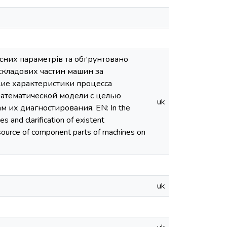
рсних параметрів та обґрунтовано
складових частин машин за
ские характеристики процесса
атематической модели с целью
uk
 их диагностирования. EN: In the
s and clarification of existent
source of component parts of machines on
uk