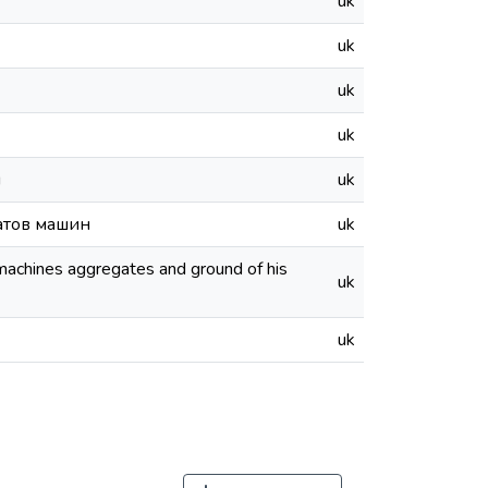
uk
uk
uk
uk
н
uk
атов машин
uk
 machines aggregates and ground of his
uk
uk