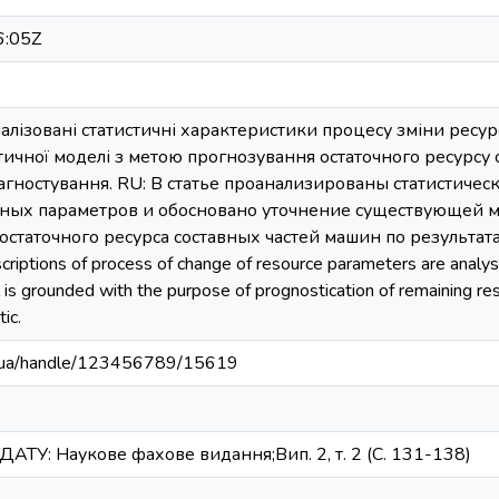
6:05Z
налізовані статистичні характеристики процесу зміни ресу
ичної моделі з метою прогнозування остаточного ресурсу 
іагностування. RU: В статье проанализированы статистиче
ных параметров и обосновано уточнение существующей м
статочного ресурса составных частей машин по результатам
escriptions of process of change of resource parameters are analyse
is grounded with the purpose of prognostication of remaining re
ic.
edu.ua/handle/123456789/15619
ДАТУ: Наукове фахове видання;Вип. 2, т. 2 (С. 131-138)