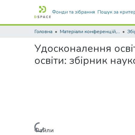
Фонди та зібрання
Пошук за крите
Головна
Матеріали конференцій, збірники ТДАТУ
Зб
Удосконалення осві
освіти: збірник нау
Файли