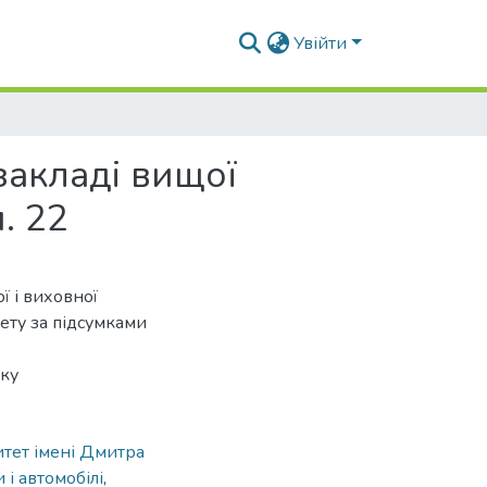
Увійти
закладі вищої
. 22
ї і виховної
ету за підсумками
ку
тет імені Дмитра
 і автомобілі
,