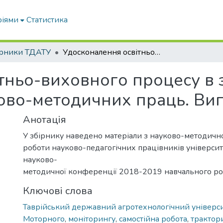
ріями
Статистика
ірники ТДАТУ
Удосконалення освітньо-виховного процесу в закладі вищої освіти: збірник науково-методичних праць. Вип. 22
тньо-виховного процесу в 
ково-методичних праць. Вип
Анотація
У збірнику наведено матеріали з науково-методично
роботи науково-педагогічних працівників університ
науково-
методичної конференції 2018-2019 навчального ро
Ключові слова
Таврійський державний агротехнологічний універси
Моторного
,
моніторингу
,
самостійна робота
,
трактори