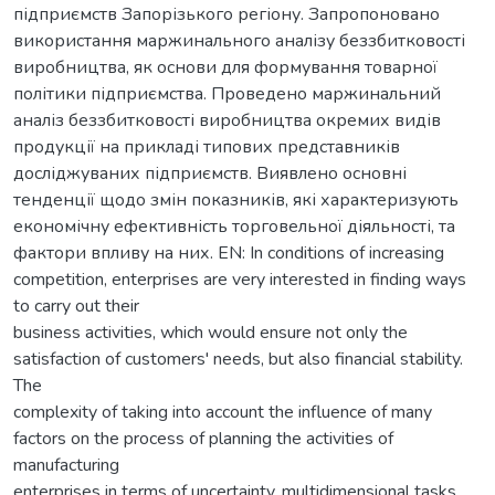
підприємств Запорізького регіону. Запропоновано
використання маржинального аналізу беззбитковості
виробництва, як основи для формування товарної
політики підприємства. Проведено маржинальний
аналіз беззбитковості виробництва окремих видів
продукції на прикладі типових представників
досліджуваних підприємств. Виявлено основні
тенденції щодо змін показників, які характеризують
економічну ефективність торговельної діяльності, та
фактори впливу на них. EN: In conditions of increasing
competition, enterprises are very interested in finding ways
to carry out their
business activities, which would ensure not only the
satisfaction of customers' needs, but also financial stability.
The
complexity of taking into account the influence of many
factors on the process of planning the activities of
manufacturing
enterprises in terms of uncertainty, multidimensional tasks