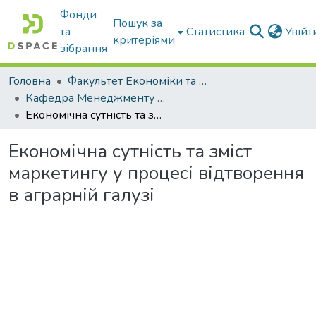
Фонди
Пошук за
та
Статистика
Увій
критеріями
зібрання
Головна
Факультет Економіки та бізнесу
Кафедра Менеджменту та публічного адміністрування
Економічна сутність та зміст маркетингу у процесі відтворення в аграрній галузі
Економічна сутність та зміст
маркетингу у процесі відтворення
в аграрній галузі