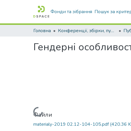
Фонди та зібрання
Пошук за крите
Головна
Конференції, збірки, публікації молодих вчених і здобувачів : магістрів, бакалаврів, аспірантів.
Гендерні особливост
Вантажиться...
Файли
materialy-2019 02.12-104-105.pdf
(420.36 K