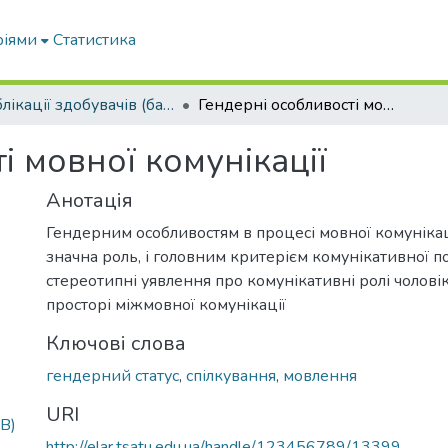
ріями
Статистика
Публікації здобувачів (бакалаврів. магістрів, аспірантів)
Гендерні особливості мовної комунікації
і мовної комунікації
Анотація
Гендерним особливостям в процесі мовної комуніка
значна роль, і головним критерієм комунікативної п
стереотипні уявлення про комунікативні ролі чолові
просторі міжмовної комунікації
Ключові слова
гендерний статус
,
спілкування
,
мовлення
URI
B)
http://elar.tsatu.edu.ua/handle/123456789/13399