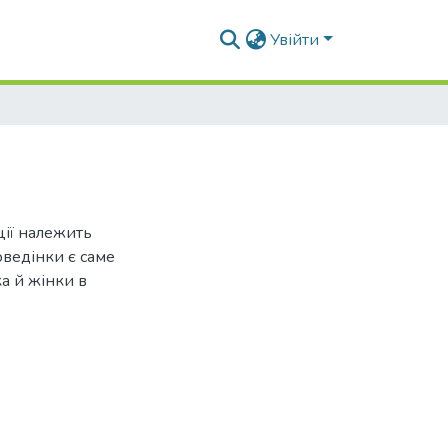
Увійти
ції належить
оведінки є саме
ка й жінки в