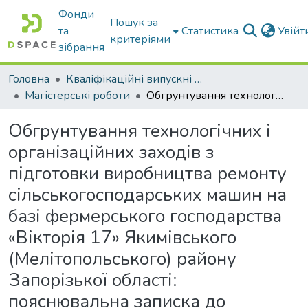
Фонди
Пошук за
та
Статистика
Увій
критеріями
зібрання
Головна
Кваліфікаційні випускні роботи бакалаврів і магістрів
Магістерські роботи
Обгрунтування технологічних і організаційних заходів з підготовки виробництва ремонту сільськогосподарських машин на базі фермерського господарства «Вікторія 17» Якимівського (Мелітопольського) району Запорізької області: пояснювальна записка до дипломної роботи здобувача СВО Магістр
Обгрунтування технологічних і
організаційних заходів з
підготовки виробництва ремонту
сільськогосподарських машин на
базі фермерського господарства
«Вікторія 17» Якимівського
(Мелітопольського) району
Запорізької області:
пояснювальна записка до