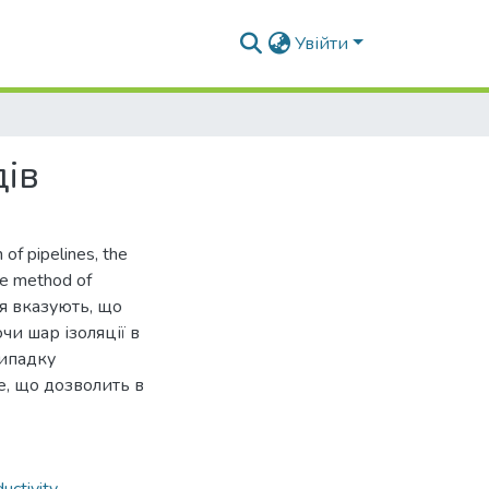
Увійти
дів
 of pipelines, the
the method of
ня вказують, що
и шар ізоляції в
випадку
е, що дозволить в