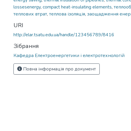
energy saving
,
thermal insulation of pipelines
,
thermal cond
lossesenergy
,
compact heat-insulating elements
,
теплоо
теплових втрат
,
теплова ізоляція
,
заощадження енерг
URI
http://elar.tsatu.edu.ua/handle/123456789/8416
Зібрання
Кафедра Електроенергетики і електротехнологій
Повна інформація про документ