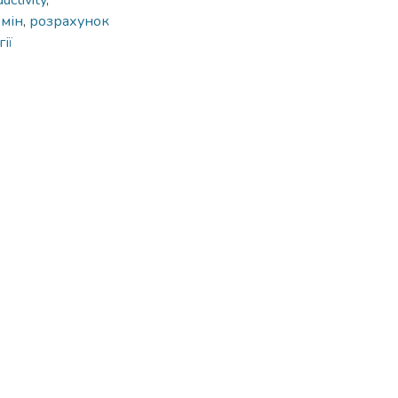
uctivity
,
бмін
,
розрахунок
ії