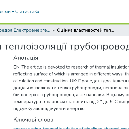
ріями
Статистика
Кафедра Електроенергетики і електротехнологій
Оцінка властивостей теплоізоляції трубопроводів
 теплоізоляції трубопрово
Анотація
EN: The article is devoted to research of thermal insulation
reflecting surface of which is arranged in different ways, 
calculation and construction. UK: Проведені досліджен
доцільно ізолювати теплотрубопроводи, встановлююч
бік поверхні трубопроводів, а не навпаки. В цьому 
температура теплоносія становить від 3° до 5°С вищ
підсумку заощаджувати енергію.
Ключові слова