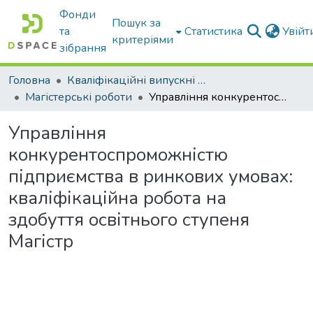
Фонди
Пошук за
та
Статистика
Увій
критеріями
зібрання
Головна
Кваліфікаційні випускні роботи бакалаврів і магістрів
Магістерські роботи
Управління конкурентоспроможністю підприємства в ринкових умовах: кваліфікаційна робота на здобуття освітнього ступеня Магістр
Управління
конкурентоспроможністю
підприємства в ринкових умовах:
кваліфікаційна робота на
здобуття освітнього ступеня
Магістр