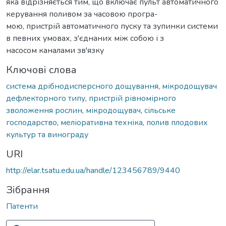
яка відрізняється тим, що включає пульт автоматичного
керування поливом за часовою програ-
мою, пристрій автоматичного пуску та зупинки системи
в певних умовах, з'єднаних між собою і з
насосом каналами зв'язку
Ключові слова
система дрібнодисперсного дощування
,
мікродощувач
дефлекторного типу
,
пристрій рівномірного
зволоження рослин
,
мікродощувач
,
сільське
господарство
,
меліоративна техніка
,
полив плодових
культур та винограду
URI
http://elar.tsatu.edu.ua/handle/123456789/9440
Зібрання
Патенти