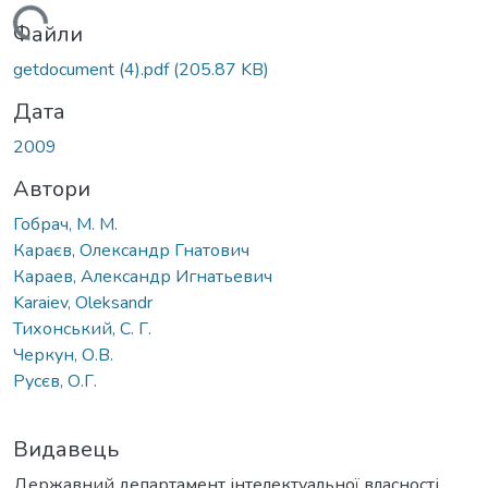
ажиться...
Файли
getdocument (4).pdf
(205.87 KB)
Дата
2009
Автори
Гобрач, М. М.
Караєв, Олександр Гнатович
Караев, Александр Игнатьевич
Karaiev, Oleksandr
Тихонський, С. Г.
Черкун, О.В.
Русєв, О.Г.
Видавець
Державний департамент інтелектуальної власності