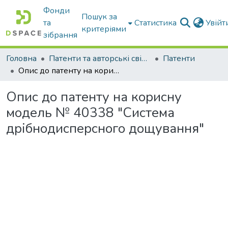
Фонди
Пошук за
та
Статистика
Увій
критеріями
зібрання
Головна
Патенти та авторські свідоцтва
Патенти
Опис до патенту на корисну модель № 40338 "Система дрібнодисперсного дощування"
Опис до патенту на корисну
модель № 40338 "Система
дрібнодисперсного дощування"