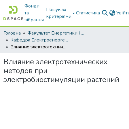
Фонди
Пошук за
та
Статистика
Увій
критеріями
зібрання
Головна
Факультет Енергетики і комп'ютерних технологій
Кафедра Електроенергетики і електротехнологій
Влияние электротехнических методов при электробиостимуляции растений
Влияние электротехнических
методов при
электробиостимуляции растений