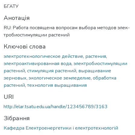
БГАТУ
Анотація
RU: Работа посвящена вопросам выбора методов элек-
тробиостимуляции растений
Ключові слова
электротехнологическое действие
,
растения
,
электроактивированная вода
,
электробиостимуляции
растений
,
стимуляция растений
,
выращивание
зерновых
,
экологическое земледелие
,
обработка
растений
,
технология выращивания
URI
http://elar.tsatu.edu.ua/handle/123456789/3163
Зібрання
Кафедра Електроенергетики і електротехнологій