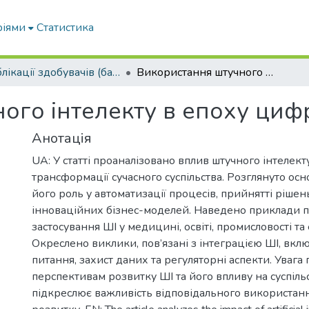
ріями
Статистика
Публікації здобувачів (бакалаврів. магістрів, аспірантів)
Використання штучного інтелекту в епоху цифрових змін
ого інтелекту в епоху циф
Анотація
UA: У статті проаналізовано вплив штучного інтелек
трансформації сучасного суспільства. Розглянуто осн
його роль у автоматизації процесів, прийнятті рішень
інноваційних бізнес-моделей. Наведено приклади 
застосування ШІ у медицині, освіті, промисловості та
Окреслено виклики, пов’язані з інтеграцією ШІ, вкл
питання, захист даних та регуляторні аспекти. Увага
перспективам розвитку ШІ та його впливу на суспільс
підкреслює важливість відповідального використанн