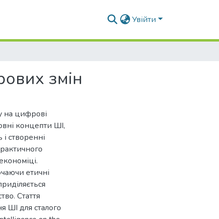
Увійти
рових змін
ту на цифрові
овні концепти ШІ,
 і створенні
практичного
 економіці.
ючаючи етичні
 приділяється
тво. Стаття
я ШІ для сталого