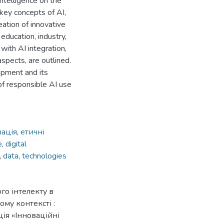
intelligence on the
 key concepts of AI,
eation of innovative
education, industry,
ith AI integration,
aspects, are outlined.
lopment and its
of responsible AI use
зація
,
етичні
e
,
digital
,
data
,
technologies
го інтелекту в
ому контексті :
ція «Інноваційні