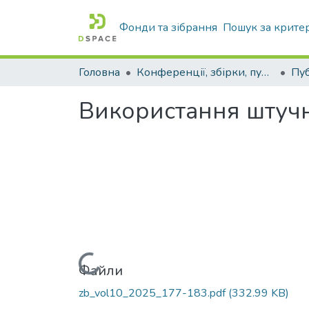
Фонди та зібрання
Пошук за крите
Головна
Конференції, збірки, публікації молодих вчених і здобувачів : магістрів, бакалаврів, аспірантів.
Використання штучн
Вантажиться...
Файли
zb_vol10_2025_177-183.pdf
(332.99 KB)