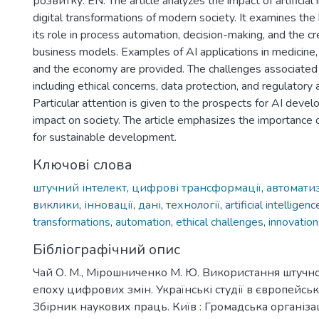
розвитку. EN: The article analyzes the impact of artificial 
digital transformations of modern society. It examines the
its role in process automation, decision-making, and the cr
business models. Examples of AI applications in medicine, 
and the economy are provided. The challenges associated w
including ethical concerns, data protection, and regulatory 
Particular attention is given to the prospects for AI deve
impact on society. The article emphasizes the importance 
for sustainable development.
Ключові слова
штучний інтелект
,
цифрові трансформації
,
автомати
виклики
,
інновації
,
дані
,
технології
,
artificial intelligenc
transformations
,
automation
,
ethical challenges
,
innovation
Бібліографічний опис
Чай О. М., Мірошниченко М. Ю. Використання штучно
епоху цифрових змін. Українські студії в європейськ
Збірник наукових праць. Київ : Громадська організа