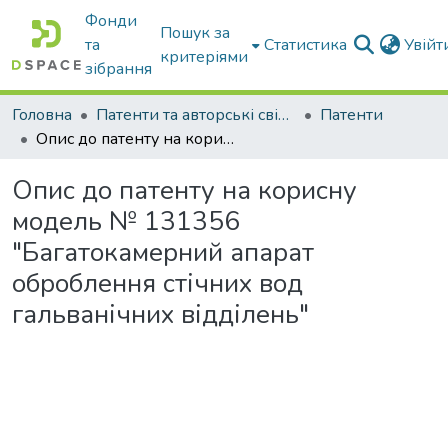
Фонди
Пошук за
та
Статистика
Увій
критеріями
зібрання
Головна
Патенти та авторські свідоцтва
Патенти
Опис до патенту на корисну модель № 131356 "Багатокамерний апарат оброблення стічних вод гальванічних відділень"
Опис до патенту на корисну
модель № 131356
"Багатокамерний апарат
оброблення стічних вод
гальванічних відділень"