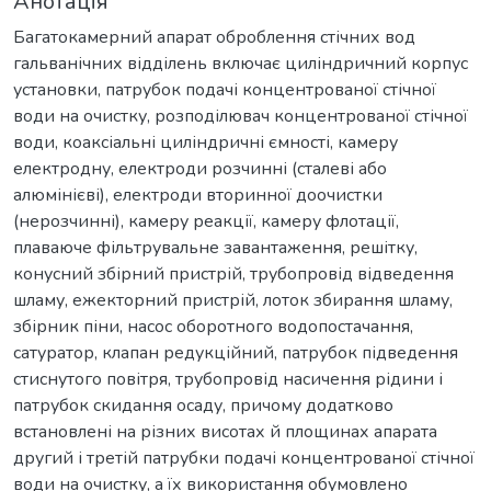
Анотація
Багатокамерний апарат оброблення стічних вод
гальванічних відділень включає циліндричний корпус
установки, патрубок подачі концентрованої стічної
води на очистку, розподілювач концентрованої стічної
води, коаксіальні циліндричні ємності, камеру
електродну, електроди розчинні (сталеві або
алюмінієві), електроди вторинної доочистки
(нерозчинні), камеру реакції, камеру флотації,
плаваюче фільтрувальне завантаження, решітку,
конусний збірний пристрій, трубопровід відведення
шламу, ежекторний пристрій, лоток збирання шламу,
збірник піни, насос оборотного водопостачання,
сатуратор, клапан редукційний, патрубок підведення
стиснутого повітря, трубопровід насичення рідини і
патрубок скидання осаду, причому додатково
встановлені на різних висотах й площинах апарата
другий і третій патрубки подачі концентрованої стічної
води на очистку, а їх використання обумовлено