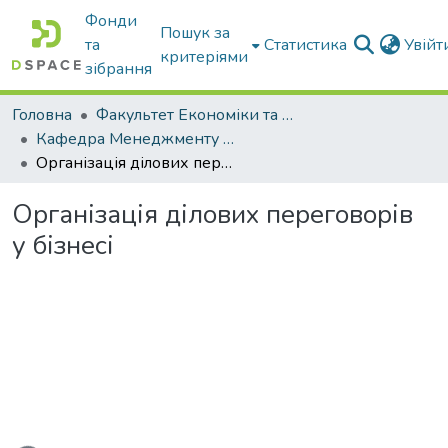
Фонди
Пошук за
та
Статистика
Увій
критеріями
зібрання
Головна
Факультет Економіки та бізнесу
Кафедра Менеджменту та публічного адміністрування
Організація ділових переговорів у бізнесі
Організація ділових переговорів
у бізнесі