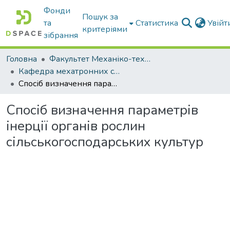
Фонди
Пошук за
та
Статистика
Увій
критеріями
зібрання
Головна
Факультет Механіко-технологічний
Кафедра мехатронних систем тракторів та сільскогосподарських машин
Спосіб визначення параметрів інерції органів рослин сільськогосподарських культур
Спосіб визначення параметрів
інерції органів рослин
сільськогосподарських культур