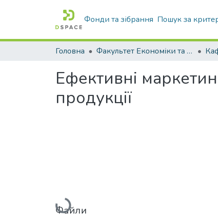
Фонди та зібрання
Пошук за крите
Головна
Факультет Економіки та бізнесу
Ка
Ефективні маркетинг
продукції
Вантажиться...
Файли