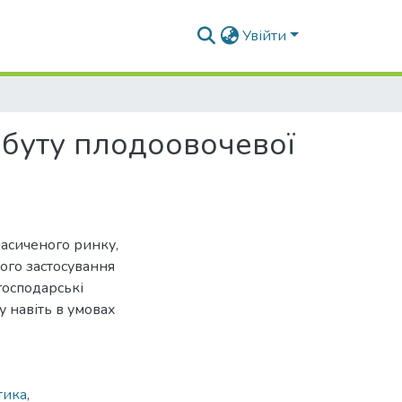
Увійти
збуту плодоовочевої
насиченого ринку,
ого застосування
господарські
 навіть в умовах
тика
,