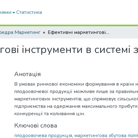
ріями
Статистика
федра Маркетинг
Ефективні маркетингові інструменти в системі збуту плодоовочевої продукції
ові інструменти в системі 
Анотація
В умовах ринкової економіки формування в країні 
плодоовочевої продукції можливе лише за правильн
маркетингових інструментів, що спрямовує сільсько
підприємства на одержання максимального прибутку
конкуренції та коливання цін.
Ключові слова
плодоовочева продукція
,
маркетингова збутова полі