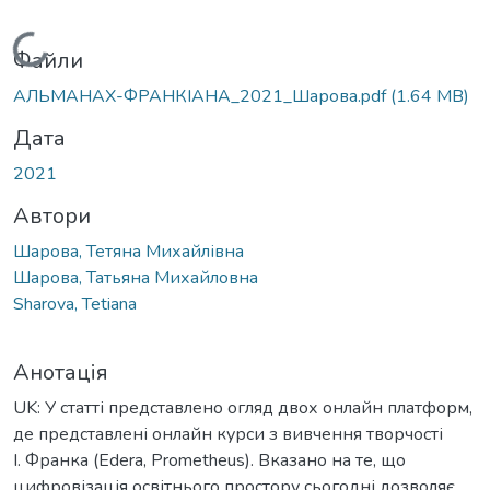
Вантажиться...
Файли
АЛЬМАНАХ-ФРАНКІАНА_2021_Шарова.pdf
(1.64 MB)
Дата
2021
Автори
Шарова, Тетяна Михайлівна
Шарова, Татьяна Михайловна
Sharova, Tetiana
Анотація
UK: У статті представлено огляд двох онлайн платформ,
де представлені онлайн курси з вивчення творчості
І. Франка (Edera, Prometheus). Вказано на те, що
цифровізація освітнього простору сьогодні дозволяє