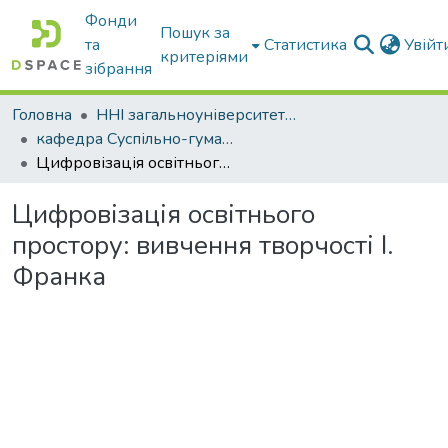
Фонди
Пошук за
та
Статистика
Увій
критеріями
зібрання
Головна
ННІ загальноуніверситетської підготовки
кафедра Суспільно-гуманітарні науки
Цифровізація освітнього простору: вивчення творчості І. Франка
Цифровізація освітнього
простору: вивчення творчості І.
Франка