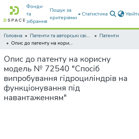
Фонди
Пошук за
та
Статистика
Увій
критеріями
зібрання
Головна
Патенти та авторські свідоцтва
Патенти
Опис до патенту на корисну модель № 72540 "Спосіб випробування гідроциліндрів на функціонування під навантаженням"
Опис до патенту на корисну
модель № 72540 "Спосіб
випробування гідроциліндрів на
функціонування під
навантаженням"