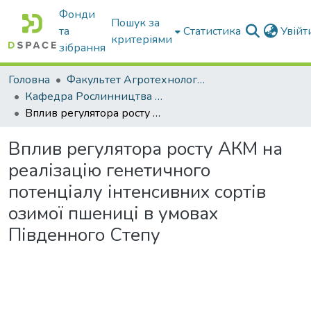
Фонди
Пошук за
та
Статистика
Увій
критеріями
зібрання
Головна
Факультет Агротехнологій та екології
Кафедра Рослинництва та садівництва ім. професора В.В. Калитки
Вплив регулятора росту АКМ на реалізацію генетичного потенціалу інтенсивних сортів озимої пшениці в умовах Південного Степу
Вплив регулятора росту АКМ на
реалізацію генетичного
потенціалу інтенсивних сортів
озимої пшениці в умовах
Південного Степу