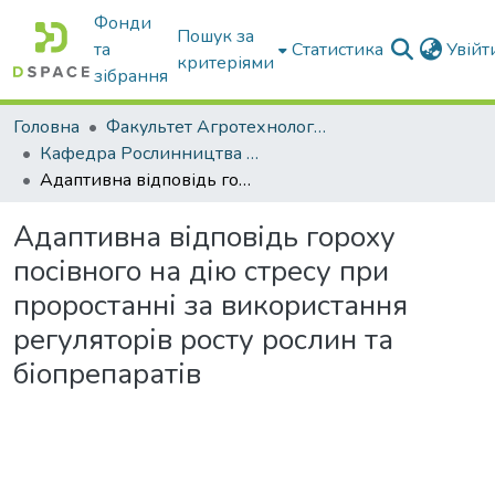
Фонди
Пошук за
та
Статистика
Увій
критеріями
зібрання
Головна
Факультет Агротехнологій та екології
Кафедра Рослинництва та садівництва ім. професора В.В. Калитки
Адаптивна відповідь гороху посівного на дію стресу при проростанні за використання регуляторів росту рослин та біопрепаратів
Адаптивна відповідь гороху
посівного на дію стресу при
проростанні за використання
регуляторів росту рослин та
біопрепаратів