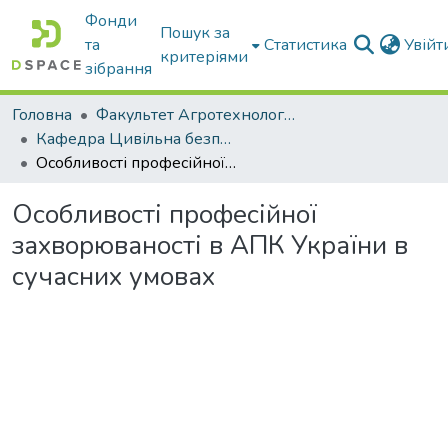
Фонди
Пошук за
та
Статистика
Увій
критеріями
зібрання
Головна
Факультет Агротехнологій та екології
Кафедра Цивільна безпека
Особливості професійної захворюваності в АПК України в сучасних умовах
Особливості професійної
захворюваності в АПК України в
сучасних умовах