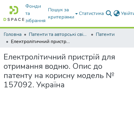
Фонди
Пошук за
та
Статистика
Увій
критеріями
зібрання
Головна
Патенти та авторські свідоцтва
Патенти
Електролітичний пристрій для отримання водню. Опис до патенту на корисну модель № 157092. Україна
Електролітичний пристрій для
отримання водню. Опис до
патенту на корисну модель №
157092. Україна