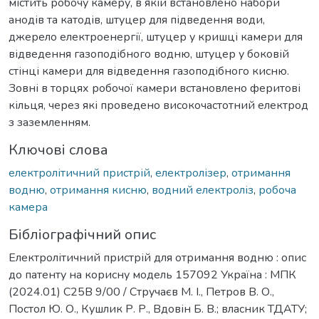
містить робочу камеру, в якій встановлено набори
анодів та катодів, штуцер для підведення води,
джерело електроенергії, штуцер у кришці камери для
відведення газоподібного водню, штуцер у боковій
стінці камери для відведення газоподібного кисню.
Зовні в торцях робочої камери встановлено феритові
кільця, через які проведено високочастотний електрод
з заземленням.
Ключові слова
електролітичний пристрій
,
електролізер
,
отримання
водню
,
отримання кисню
,
водний електроліз
,
робоча
камера
Бібліографічний опис
Електролітичний пристрій для отримання водню : опис
до патенту на корисну модель 157092 Україна : МПК
(2024.01) C25B 9/00 / Стручаєв М. І., Петров В. О.,
Постол Ю. О., Кушлик Р. Р., Вдовін Б. В.; власник ТДАТУ;