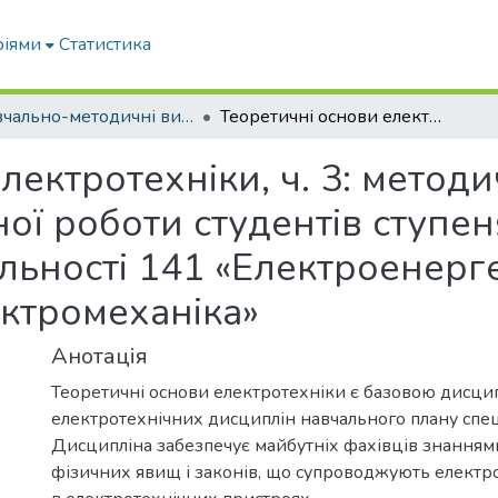
ріями
Статистика
Навчально-методичні видання
Теоретичні основи електротехніки, ч. 3: методичні вказівки для організації самостійної роботи студентів ступеня вищої освіти «Бакалавр» зі спеціальності 141 «Електроенергетика, електротехніка і електромеханіка»
лектротехніки, ч. 3: методи
ної роботи студентів ступен
альності 141 «Електроенерг
ектромеханіка»
Анотація
Теоретичні основи електротехніки є базовою дисцип
електротехнічних дисциплін навчального плану спец
Дисципліна забезпечує майбутніх фахівців знання
фізичних явищ і законів, що супроводжують електр