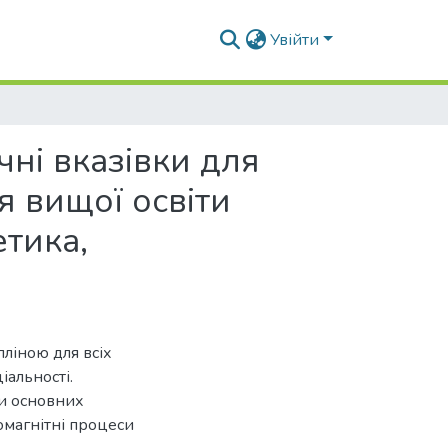
Увійти
чні вказівки для
я вищої освіти
етика,
ліною для всіх
іальності.
ми основних
омагнітні процеси