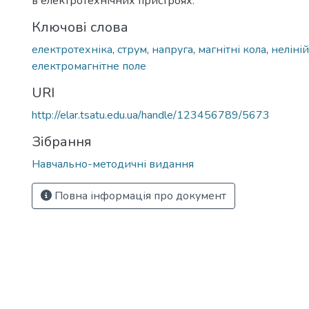
в електротехнічних пристроях.
Ключові слова
електротехніка
,
струм
,
напруга
,
магнітні кола
,
неліній
електромагнітне поле
URI
http://elar.tsatu.edu.ua/handle/123456789/5673
Зібрання
Навчально-методичні видання
Повна інформація про документ