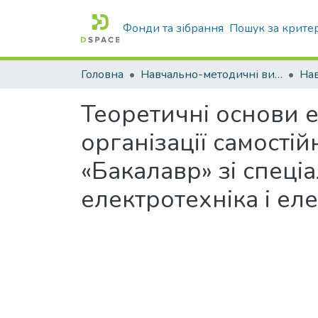
Фонди та зібрання
Пошук за крите
Головна
Навчально-методичні видання
Теоретичні основи е
організації самостій
«Бакалавр» зі спеці
електротехніка і ел