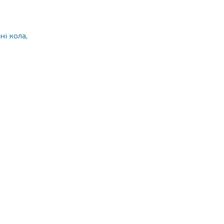
ні кола
,