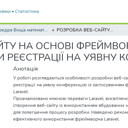
ріями
Статистика
Кафедра Вища математика та фізика
РОЗРОБКА ВЕБ-САЙТУ НА ОСНОВІ ФРЕЙМВОРКА LARAVEL ДЛЯ СТВОРЕННЯ ФОРМИ РЕЄСТРАЦІЇ НА УЯВНУ КОНФЕРЕНЦІЮ.
ЙТУ НА ОСНОВІ ФРЕЙМВО
 РЕЄСТРАЦІЇ НА УЯВНУ 
Анотація
У роботі розглядаються особливості розробки веб-с
реєстрації на уявну конференцію із застосуванням
Laravel.
Проаналізовано ключові переваги Laravel, висвітлен
створення веб-сайту із використанням вбудованих м
для полегшення процесу розробки. Наведено реком
ефективного використання фреймворка Laravel.