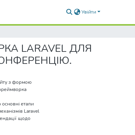
Увійти
РКА LARAVEL ДЛЯ
КОНФЕРЕНЦІЮ.
айту з формою
 фреймворка
о основні етапи
еханізмів Laravel
ендації щодо