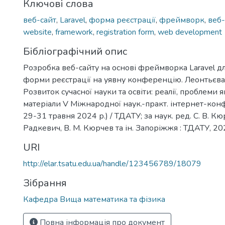
Ключові слова
веб-сайт
,
Laravel
,
форма реєстрації
,
фреймворк
,
веб-
website
,
framework
,
registration form
,
web development
Бібліографічний опис
Розробка веб-сайту на основі фреймворка Laravel д
форми реєстрації на уявну конференцію. Леонтьєва В
Розвиток сучасної науки та освіти: реалії, проблеми як
матеріали V Міжнародної наук.-практ. інтернет-конф
29-31 травня 2024 р.) / ТДАТУ; за наук. ред. С. В. Кюр
Радкевич, В. М. Кюрчев та ін. Запоріжжя : ТДАТУ, 2
URI
http://elar.tsatu.edu.ua/handle/123456789/18079
Зібрання
Кафедра Вища математика та фізика
Повна інформація про документ