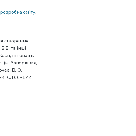
розробка сайту
,
ля створення
.В. та інші.
ості, інновації:
. (м. Запоріжжя,
чев, В. О.
024. С.166-172