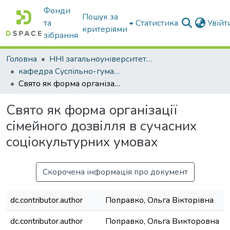
Фонди
Пошук за
та
Статистика
Увій
критеріями
зібрання
Головна
ННІ загальноуніверситетської підготовки
кафедра Суспільно-гуманітарні науки
Свято як форма організації сімейного дозвілля в сучасних соціокультурних умовах
Свято як форма організації
сімейного дозвілля в сучасних
соціокультурних умовах
Скорочена інформація про документ
dc.contributor.author
Поправко, Ольга Вікторівна
dc.contributor.author
Поправко, Ольга Викторовна