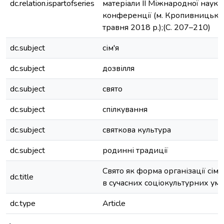
dc.relation.ispartofseries
матеріали ІІ Міжнародної наук
конференції (м. Кропивницьки
травня 2018 р.);(С. 207–210)
dc.subject
сім'я
dc.subject
дозвілля
dc.subject
свято
dc.subject
спілкування
dc.subject
святкова культура
dc.subject
родинні традиції
Свято як форма організації сім
dc.title
в сучасних соціокультурних ум
dc.type
Article