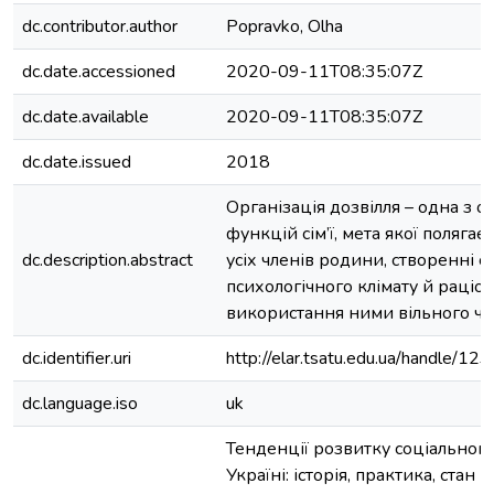
dc.contributor.author
Popravko, Olha
dc.date.accessioned
2020-09-11T08:35:07Z
dc.date.available
2020-09-11T08:35:07Z
dc.date.issued
2018
Організація дозвілля – одна з 
функцій сім’ї, мета якої полягає
dc.description.abstract
усіх членів родини, створенні 
психологічного клімату й раціо
використання ними вільного час
dc.identifier.uri
http://elar.tsatu.edu.ua/handle/
dc.language.iso
uk
Тенденції розвитку соціального
Україні: історія, практика, стан 