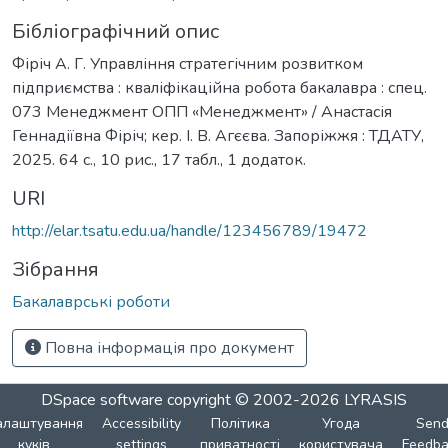
Бібліографічний опис
Фіріч А. Г. Управління стратегічним розвитком
підприємства : кваліфікаційна робота бакалавра : спец.
073 Менеджмент ОПП «Менеджмент» / Анастасія
Геннадіївна Фіріч; кер. І. В. Агєєва. Запоріжжя : ТДАТУ,
2025. 64 с., 10 рис., 17 табл., 1 додаток.
URI
http://elar.tsatu.edu.ua/handle/123456789/19472
Зібрання
Бакалаврські роботи
Повна інформація про документ
DSpace software
copyright © 2002-2026
LYRASIS
алаштування
Accessibility
Політика
Угода
Sen
куків
settings
приватності
користувача
Feedba