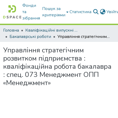
Фонди
Пошук за
та
Статистика
Увій
критеріями
зібрання
Головна
Кваліфікаційні випускні роботи бакалаврів і магістрів
Бакалаврські роботи
Управління стратегічним розвитком підприємства : кваліфікаційна робота бакалавра : спец. 073 Менеджмент ОПП «Менеджмент»
Управління стратегічним
розвитком підприємства :
кваліфікаційна робота бакалавра
: спец. 073 Менеджмент ОПП
«Менеджмент»