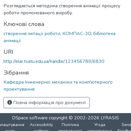
Розглядається методика створення анімації процесу
роботи пропонованого виробу.
Ключові слова
створення імітації роботи
,
КОМПАС-3D
,
бібліотека
анімації
URI
http://elar.tsatu.edu.ua/handle/123456789/6830
Зібрання
Кафедра Інженерної механіки та комп'ютерного
проектування
Повна інформація про документ
DSpace software
copyright © 2002-2026
LYRASIS
алаштування
Accessibility
Політика
Угода
Sen
куків
settings
приватності
користувача
Feedba