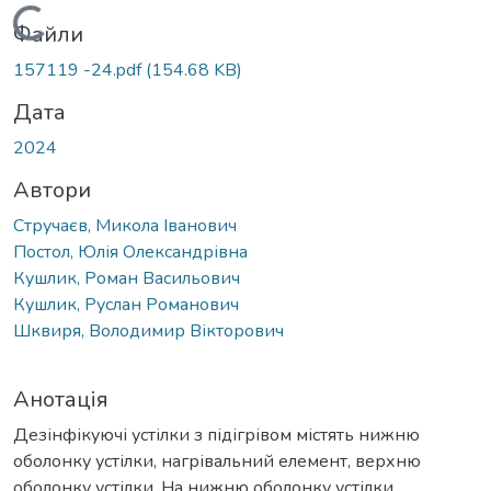
Вантажиться...
Файли
157119 -24.pdf
(154.68 KB)
Дата
2024
Автори
Стручаєв, Микола Іванович
Постол, Юлія Олександрівна
Кушлик, Роман Васильович
Кушлик, Руслан Романович
Шквиря, Володимир Вікторович
Анотація
Дезінфікуючі устілки з підігрівом містять нижню
оболонку устілки, нагрівальний елемент, верхню
оболонку устілки. На нижню оболонку устілки