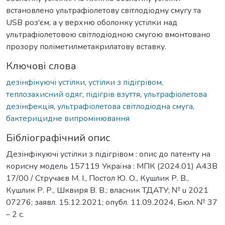
встановлено ультрафіолетову світлодіодну смугу та
USB роз'єм, а у верхню оболонку устілки над
ультрафіолетовою світлодіодною смугою вмонтовано
прозору поліметилметакрилатову вставку.
Ключові слова
дезінфікуючі устілки
,
устілки з підігрівом
,
теплозахисний одяг
,
підігрів взуття
,
ультрафіолетова
дезінфекція
,
ультрафіолетова світлодіодна смуга
,
бактерицидне випромінювання
Бібліографічний опис
Дезінфікуючі устілки з підігрівом : опис до патенту на
корисну модель 157119 Україна : МПК (2024.01) A43B
17/00 / Стручаєв М. І., Постол Ю. О., Кушлик Р. В.,
Кушлик Р. Р., Шквиря В. В.; власник ТДАТУ; № u 2021
07276; заявл. 15.12.2021; опубл. 11.09.2024, Бюл. № 37
– 2 с.