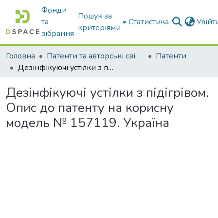
Фонди
Пошук за
та
Статистика
Увій
критеріями
зібрання
Головна
Патенти та авторські свідоцтва
Патенти
Дезінфікуючі устілки з підігрівом. Опис до патенту на корисну модель № 157119. Україна
Дезінфікуючі устілки з підігрівом.
Опис до патенту на корисну
модель № 157119. Україна