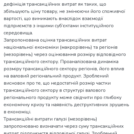
дефініція трансакційних витрат як таких, що
збільшують ціну товару, не змінюючи його споживчої
вартості, що виникають внаслідок взаємодії
підприємств з іншими суб’єктами інституційного
середовища.
Запропонована оцінка трансакційних витрат
національної економіки (макрорівень) та регіонів
(мезорівень) через оцінювання розміру відповідного
трансакційного сектору. Проаналізована динаміка
розміру трансакційного сектору регіонів, його вплив
на валовий регіональний продукт. Зроблений
висновок про те, що недостатній розмір частки
трансакційного сектору в структурі валового
регіонального продукту може свідчити про глибоку
економічну кризу та наявність деструктивних зрушень
в економіці.
Трансакційні витрати галузі (мезорівень)
запропоновано визначати через суму трансакційних
витрат підприємств відповідної галузі. Зроблений