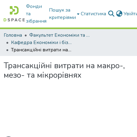
Фонди
Пошук за
та
Статистика
Увій
критеріями
зібрання
Головна
Факультет Економіки та бізнесу
Кафедра Економіки і бізнесу
Трансакційні витрати на макро-, мезо- та мікрорівнях
Трансакційні витрати на макро-,
мезо- та мікрорівнях