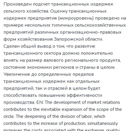
Произведен подсчет трансакционных издержек
сельского хозяйства. Оценку трансакционных
издержек предприятия (микроуровень) проведено на
примере нескольких типичных сельскохозяйственных
предприятий различных организационно-правовых
форм хозяйствования Запорожской области.
Сделан общий вывод о том, что развитие
трансакционного сектора должно положительно
влиять на размер валового регионального продукта,
состояние экономики регионов и страны в целом.
Увеличение до определенных пределов
трансакционных издержек как отдельных
предприятий, так и отраслей в целом будет
способствовать повышению эффективности
производства. EN: The development of market relations
contributes to the inevitable expansion of the scope of the
circle. The deepening of the division of labor, which
contributes to the increase of production, simultaneously
increases the costs associated with the exchange, quality