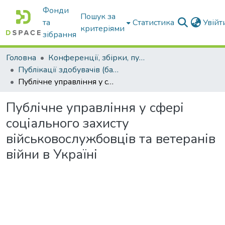
Фонди
Пошук за
та
Статистика
Увій
критеріями
зібрання
Головна
Конференції, збірки, публікації молодих вчених і здобувачів : магістрів, бакалаврів, аспірантів.
Публікації здобувачів (бакалаврів. магістрів, аспірантів)
Публічне управління у сфері соціального захисту військовослужбовців та ветеранів війни в Україні
Публічне управління у сфері
соціального захисту
військовослужбовців та ветеранів
війни в Україні