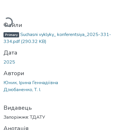
антажиться...
Файли
Suchasni vyklyky_ konferentsiya_2025-331-
Primary
334.pdf
(290.32 KB)
Дата
2025
Автори
Юник, Ірина Геннадіївна
Дзюбаненко, Т. І.
Видавець
Запоріжжя: ТДАТУ
Анотація