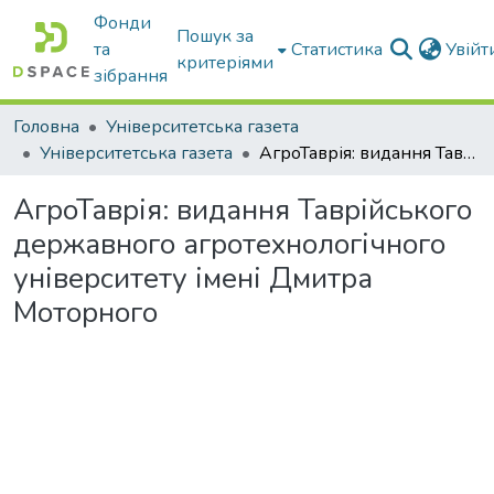
Фонди
Пошук за
та
Статистика
Увій
критеріями
зібрання
Головна
Університетська газета
Університетська газета
АгроТаврія: видання Таврійського державного агротехнологічного університету імені Дмитра Моторного
АгроТаврія: видання Таврійського
державного агротехнологічного
університету імені Дмитра
Моторного