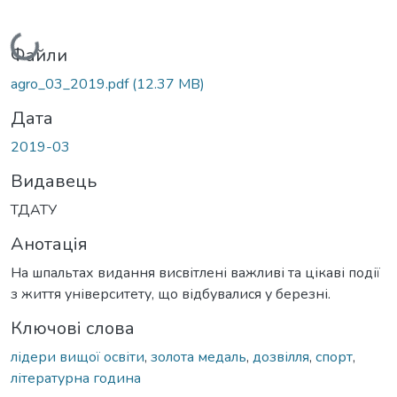
Вантажиться...
Файли
agro_03_2019.pdf
(12.37 MB)
Дата
2019-03
Видавець
ТДАТУ
Анотація
На шпальтах видання висвітлені важливі та цікаві події
з життя університету, що відбувалися у березні.
Ключові слова
лідери вищої освіти
,
золота медаль
,
дозвілля
,
спорт
,
літературна година