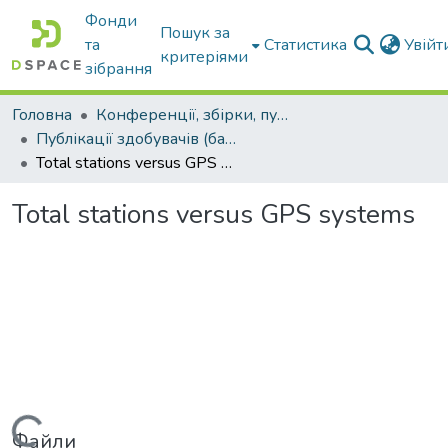
Фонди
Пошук за
та
Статистика
Увій
критеріями
зібрання
Головна
Конференції, збірки, публікації молодих вчених і здобувачів : магістрів, бакалаврів, аспірантів.
Публікації здобувачів (бакалаврів. магістрів, аспірантів)
Total stations versus GPS systems
Total stations versus GPS systems
Файли