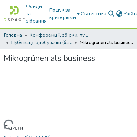
Фонди
Пошук за
та
Статистика
Увій
критеріями
зібрання
Головна
Конференції, збірки, публікації молодих вчених і здобувачів : магістрів, бакалаврів, аспірантів.
Публікації здобувачів (бакалаврів. магістрів, аспірантів)
Mikrogrünen als business
Mikrogrünen als business
Вантажиться...
Файли