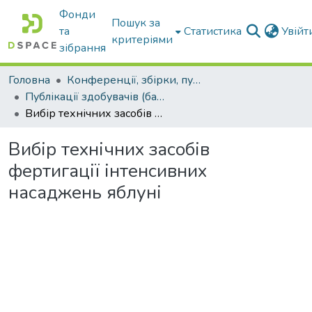
Фонди
Пошук за
та
Статистика
Увій
критеріями
зібрання
Головна
Конференції, збірки, публікації молодих вчених і здобувачів : магістрів, бакалаврів, аспірантів.
Публікації здобувачів (бакалаврів. магістрів, аспірантів)
Вибір технічних засобів фертигації інтенсивних насаджень яблуні
Вибір технічних засобів
фертигації інтенсивних
насаджень яблуні