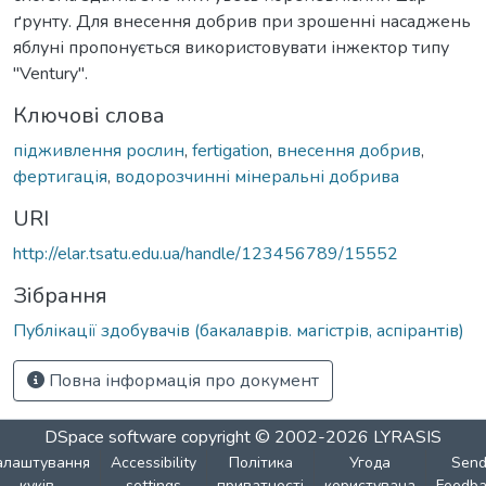
ґрунту. Для внесення добрив при зрошенні насаджень
яблуні пропонується використовувати інжектор типу
"Ventury".
Ключові слова
підживлення рослин
,
fertigation
,
внесення добрив
,
фертигація
,
водорозчинні мінеральні добрива
URI
http://elar.tsatu.edu.ua/handle/123456789/15552
Зібрання
Публікації здобувачів (бакалаврів. магістрів, аспірантів)
Повна інформація про документ
DSpace software
copyright © 2002-2026
LYRASIS
алаштування
Accessibility
Політика
Угода
Sen
куків
settings
приватності
користувача
Feedba