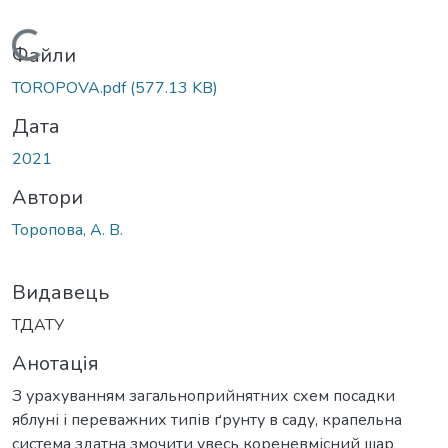
Вантажиться...
Файли
TOROPOVA.pdf
(577.13 KB)
Дата
2021
Автори
Торопова, А. В.
Видавець
ТДАТУ
Анотація
З урахуванням загальноприйнятних схем посадки
яблуні і переважних типів ґрунту в саду, крапельна
система здатна змочити увесь кореневмісний шар