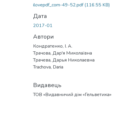
ilovepdf_com-49-52.pdf
(116.55 KB)
Дата
2017-01
Автори
Кондратенко, І. А.
Трачова, Дар'я Миколаївна
Трачева, Дарья Николаевна
Trachova, Daria
Видавець
ТОВ «Видавничий дім «Гельветика»