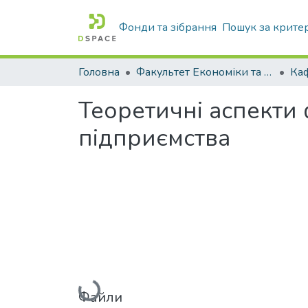
Фонди та зібрання
Пошук за крите
Головна
Факультет Економіки та бізнесу
Теоретичні аспекти
підприємства
Вантажиться...
Файли