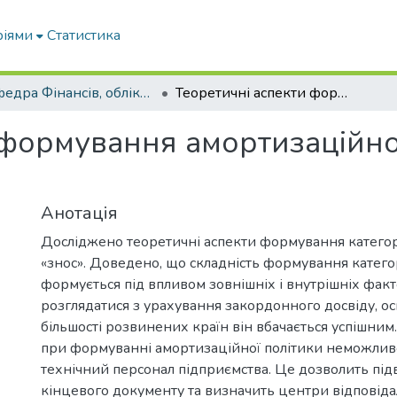
ріями
Статистика
Кафедра Фінансів, обліку і оподаткування
Теоретичні аспекти формування амортизаційної політики підприємства
 формування амортизаційно
Анотація
Досліджено теоретичні аспекти формування категорі
«знос». Доведено, що складність формування категор
формується під впливом зовнішніх і внутрішніх факт
розглядатися з урахування закордонного досвіду, ос
більшості розвинених країн він вбачається успішним
при формуванні амортизаційної політики неможли
технічний персонал підприємства. Це дозволить підв
кінцевого документу та визначить центри відповідал