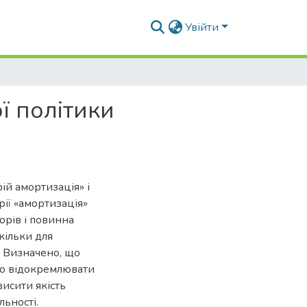
Увійти
ї політики
й амортизація» і
ії «амортизація»
орів і повинна
кільки для
. Визначено, що
во відокремлювати
исити якість
ьності.