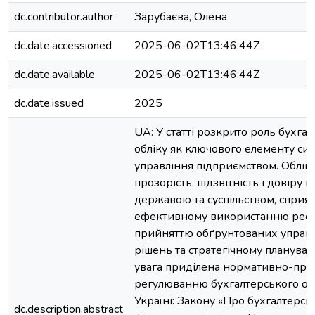
dc.contributor.author
Зарубаєва, Олена
dc.date.accessioned
2025-06-02T13:46:44Z
dc.date.available
2025-06-02T13:46:44Z
dc.date.issued
2025
UA: У статті розкрито роль бухга
обліку як ключового елементу си
управління підприємством. Облік
прозорість, підзвітність і довіру м
державою та суспільством, сприя
ефективному використанню ресур
прийняттю обґрунтованих управ
рішень та стратегічному планува
увага приділена нормативно-пра
регулюванню бухгалтерського обл
Україні: Закону «Про бухгалтерсь
dc.description.abstract