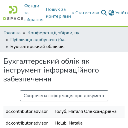
Фонди
Пошук за
та
Статистика
Увій
критеріями
зібрання
Головна
Конференції, збірки, публікації молодих вчених і здобувачів : магістрів, бакалаврів, аспірантів.
Публікації здобувачів (бакалаврів. магістрів, аспірантів)
Бухгалтерський облік як інструмент інформаційного забезпечення
Бухгалтерський облік як
інструмент інформаційного
забезпечення
Скорочена інформація про документ
dc.contributor.advisor
Голуб, Наталя Олександрівна
dc.contributor.advisor
Holub, Natalia