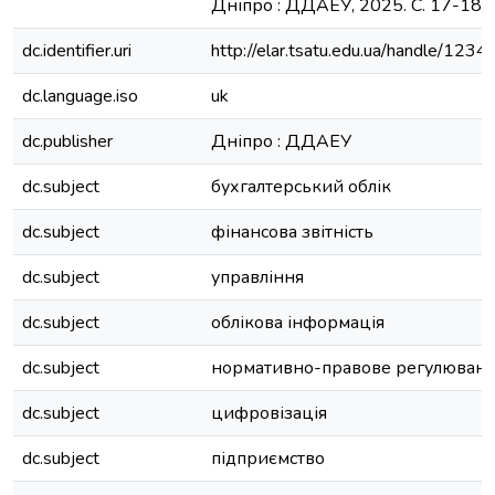
Дніпро : ДДАЕУ, 2025. С. 17-18.
dc.identifier.uri
http://elar.tsatu.edu.ua/handle/12
dc.language.iso
uk
dc.publisher
Дніпро : ДДАЕУ
dc.subject
бухгалтерський облік
dc.subject
фінансова звітність
dc.subject
управління
dc.subject
облікова інформація
dc.subject
нормативно-правове регулюван
dc.subject
цифровізація
dc.subject
підприємство