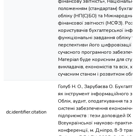
фінансову звітність», Національн
положенням (стандартам) бухгал
обліку (НП(С)БО) та Міжнародни
фінансової звітності (МСФЗ). Роз
користувачів бухгалтерської інфо
функціональні завдання обліку т
перспективи його цифровізації 
сучасного програмного забезпече
Матеріал буде корисним для студе
викладачів, економістів та всіх, х
сучасним станом і розвитком облі
Голуб Н. О., Зарубаєва О. Бухгалт
як інструмент інформаційного за
Облік, аудит, оподаткування та зві
системі забезпечення економічної
dc.identifier.citation
підприємств : тези доповідей ІХ
Всеукраїнської науково-практичн
конференції, м. Дніпро, 8-9 трав