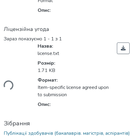
Format
Опис:
Ліцензійна угода
Зараз показуємо
1 - 1 з 1
Назва:
license.txt
Розмір:
1.71 KB
ься...
Формат:
Item-specific license agreed upon
to submission
Опис:
Зібрання
Публікації здобувачів (бакалаврів. магістрів, аспірантів)