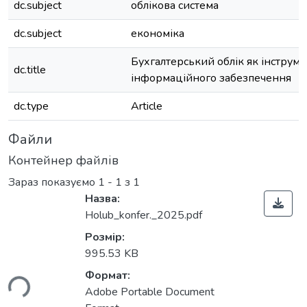
dc.subject
облікова система
dc.subject
економіка
Бухгалтерський облік як інструме
dc.title
інформаційного забезпечення
dc.type
Article
Файли
Контейнер файлів
Зараз показуємо
1 - 1 з 1
Назва:
Holub_konfer._2025.pdf
Розмір:
995.53 KB
ься...
Формат:
Adobe Portable Document